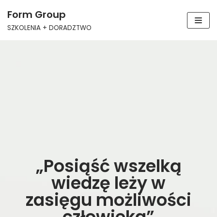
Form Group
Skocz
SZKOLENIA + DORADZTWO
do
treści
„Posiąść wszelką
wiedzę leży w
zasięgu możliwości
człowieka”