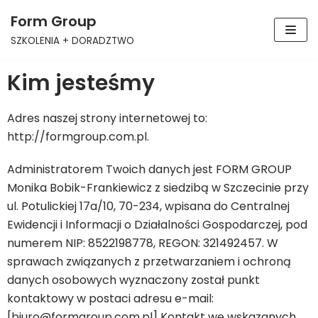
Form Group
Skocz
SZKOLENIA + DORADZTWO
do
treści
Kim jesteśmy
Adres naszej strony internetowej to:
http://formgroup.com.pl.
Administratorem Twoich danych jest FORM GROUP
Monika Bobik-Frankiewicz z siedzibą w Szczecinie przy
ul. Potulickiej 17a/10, 70-234, wpisana do Centralnej
Ewidencji i Informacji o Działalności Gospodarczej, pod
numerem NIP: 8522198778, REGON: 321492457. W
sprawach związanych z przetwarzaniem i ochroną
danych osobowych wyznaczony został punkt
kontaktowy w postaci adresu e-mail:
[biuro@formgroup.com.pl] Kontakt we wskazanych